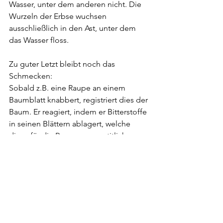
Wasser, unter dem anderen nicht. Die 
Wurzeln der Erbse wuchsen 
ausschließlich in den Ast, unter dem 
das Wasser floss.
Zu guter Letzt bleibt noch das 
Schmecken: 
Sobald z.B. eine Raupe an einem 
Baumblatt knabbert, registriert dies der 
Baum. Er reagiert, indem er Bitterstoffe 
in seinen Blättern ablagert, welche 
diese für die Raupe unappetitlich 
machen, oder aber er sendet 
Duftstoffe aus, um Insekten 
anzulocken, welche die Raupe fressen. 
Nun hat man Tests gemacht, indem 
man Rehspeichel auf ein Blatt gegeben 
hat. Auch hier hat der Baum mit der 
Bitterstoffablage in seinen Blättern 