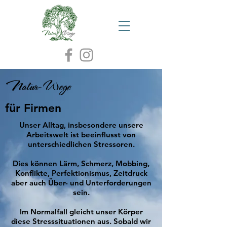
Natur-Wege
für Firmen
Unser Alltag, insbesondere unsere
Arbeitswelt ist beeinflusst von
unterschiedlichen Stressoren.
Dies können Lärm, Schmerz, Mobbing,
Konflikte, Perfektionismus, Zeitdruck
aber auch Über- und Unterforderungen
sein.
Im Normalfall gleicht unser Körper
diese Stresssituationen aus. Sobald wir