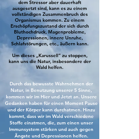
dem Stressor aber dauerhaft
ausgesetzt sind, kann es zu einem
vollständigen Zusammenbruch des
Organismus kommen. Zu einem
Erschöpfungszustand der sich durch
Bluthochdruck, Magenprobleme,
Depressionen, innere Unruhe,
Schlafstörungen, etc., äußern kann.
Um dieses „Karussell“ zu stoppen,
kann uns die Natur, insbesondere der
Wald helfen.
Durch das bewusste Wahrnehmen der
Natur, in Benutzung unserer 5 Sinne,
kommen wir im Hier und Jetzt an. Unsere
Gedanken haben für einen Moment Pause
und der Körper kann durchatmen. Hinzu
kommt, dass wir im Wald verschiedene
Stoffe einatmen, die, zum einen unser
Immunsystem stärken und auch gegen
Ängste und Depressionen helfen.