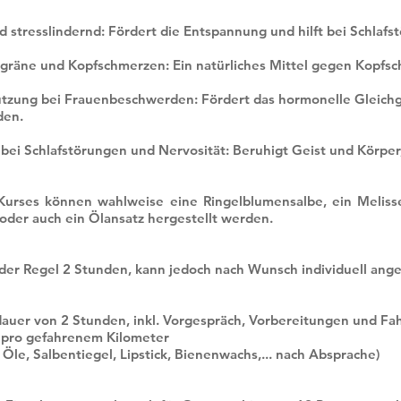
 stresslindernd: Fördert die Entspannung und hilft bei Schlafs
igräne und Kopfschmerzen: Ein natürliches Mittel gegen Kopfs
tzung bei Frauenbeschwerden: Fördert das hormonelle Gleichg
den.
ei Schlafstörungen und Nervosität: Beruhigt Geist und Körper, 
 Kurses können wahlweise eine Ringelblumensalbe, ein Melisse
 oder auch ein Ölansatz hergestellt werden.
der Regel 2 Stunden, kann jedoch nach Wunsch individuell ang
dauer von 2 Stunden, inkl. Vorgespräch, Vorbereitungen und Fah
5 pro gefahrenem Kilometer
. Öle, Salbentiegel, Lipstick, Bienenwachs,... nach Absprache)