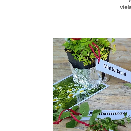
W
viel