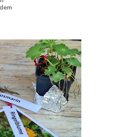
un
f dem