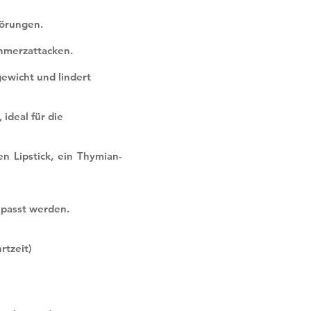
törungen.
chmerzattacken.
ewicht und lindert
ideal für die
n Lipstick, ein Thymian-
epasst werden.
rtzeit)