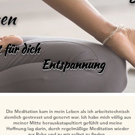
nen
 für dich
Entspannung
Die Meditation kam in mein Leben als ich arbeitstechnisch
ziemlich gestresst und genervt war. Ich habe mich völlig aus
meiner Mitte herauskatapultiert gefühlt und meine
Hoffnung lag darin, durch regelmäßige Meditation wieder
zur Ruhe und zu mir selbst zu finden.