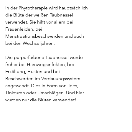
In der Phytotherapie wird hauptsächlich 
die Blüte der weißen Taubnessel 
verwendet. Sie hilft vor allem bei 
Frauenleiden, bei 
Menstruationsbeschwerden und auch 
bei den Wechseljahren. 
Die purpurfarbene Taubnessel wurde 
früher bei Harnwegsinfekten, bei 
Erkältung, Husten und bei 
Beschwerden im Verdauungssystem 
angewandt. Dies in Form von Tees, 
Tinkturen oder Umschlägen. Und hier 
wurden nur die Blüten verwendet!
Für den Tee z.B. übergießt man 2 TL 
Taubnesselblüten mit 250 ml heißem 
(nicht mehr kochendem) Wasser und 
lässt ihn für 5-10 Minuten abgedeckt 