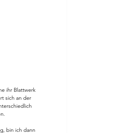
e ihr Blattwerk 
t sich an der 
terschiedlich 
n. 
, bin ich dann 