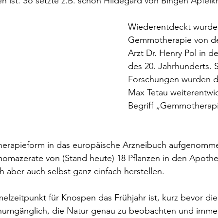
n ist. So setzte z.B. schon Hildegard von Bingen Apfelk
Wiederentdeckt wurde 
Gemmotherapie von de
Arzt Dr. Henry Pol in d
des 20. Jahrhunderts. 
Forschungen wurden du
Max Tetau weiterentwic
Begriff „Gemmotherapi
e Therapieform in das europäische Arzneibuch aufgenom
momazerate von (Stand heute) 18 Pflanzen in den Apothe
h aber auch selbst ganz einfach herstellen. 
elzeitpunkt für Knospen das Frühjahr ist, kurz bevor di
 unumgänglich, die Natur genau zu beobachten und immer