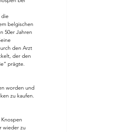
nospen bei 
die 
m belgischen 
en 50er Jahren 
Seine 
rch den Arzt 
kelt, der den 
e“ prägte.
men worden und 
ken zu kaufen.
e Knospen 
 wieder zu 