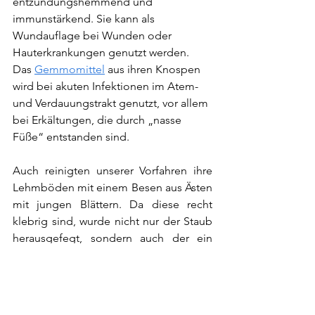
entzündungshemmend und 
immunstärkend. Sie kann als 
Wundauflage bei Wunden oder 
Hauterkrankungen genutzt werden. 
Das 
Gemmomittel
 aus ihren Knospen 
wird bei akuten Infektionen im Atem-
und Verdauungstrakt genutzt, vor allem 
bei Erkältungen, die durch „nasse 
Füße“ entstanden sind. 
Auch reinigten unserer Vorfahren ihre 
Lehmböden mit einem Besen aus Ästen 
mit jungen Blättern. Da diese recht 
klebrig sind, wurde nicht nur der Staub 
herausgefegt, sondern auch der ein 
oder andere Floh. Teilweise wurden die 
jungen Äste gegen die Mückenplage 
im den Zimmern aufgehängt. Sicherlich 
der Vorgänger von unserem klebrigen 